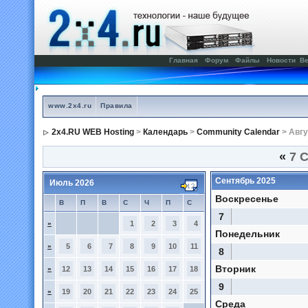
Главная
Форум
Файлы
Новости
Ве
www.2x4.ru
Правила
2x4.RU WEB Hosting
>
Календарь
>
Community Calendar
> Авгу
«
7 С
Сентябрь 2025
Июль 2026
Воскресенье
В
П
В
С
Ч
П
С
7
»
1
2
3
4
Понедельник
»
5
6
7
8
9
10
11
8
Вторник
»
12
13
14
15
16
17
18
9
»
19
20
21
22
23
24
25
Среда