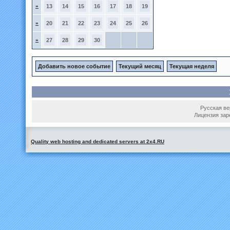
»
13
14
15
16
17
18
19
»
20
21
22
23
24
25
26
»
27
28
29
30
Добавить новое событие
Текущий месяц
Текущая неделя
Русская вер
Лицензия зар
Quality web hosting and dedicated servers at 2x4.RU