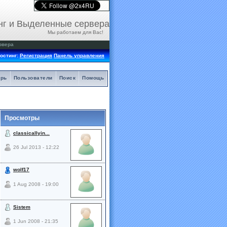
нг и Выделенные сервера
Мы работаем для Вас!
рвера
остинг:
Регистрация
Панель управления
арь
Пользователи
Поиск
Помощь
Просмотры
classicallyin...
26 Jul 2013 - 12:22
wolf17
1 Aug 2008 - 19:00
Sistem
1 Jun 2008 - 21:35