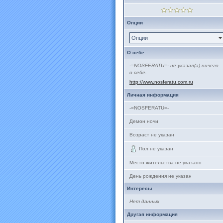
Опции
Опции
О себе
-=NOSFERATU=- не указал(а) ничего
о себе.
http://www.nosferatu.com.ru
Личная информация
-=NOSFERATU=-
Демон ночи
Возраст не указан
Пол не указан
Место жительства не указано
День рождения не указан
Интересы
Нет данных
Другая информация