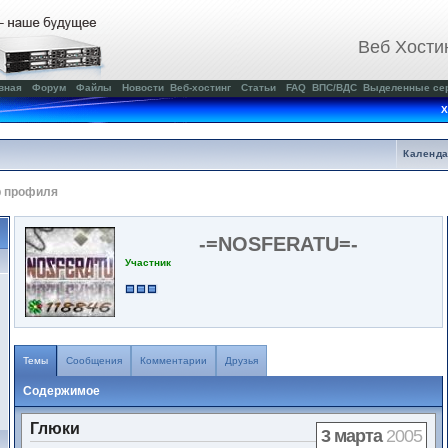
Веб Хости
вная
Форум
Файлы
Новости
Веб-хостинг
Статьи
FAQ
ВПС/ВДС
Выделенные се
Х
Календ
р профиля
-=NOSFERATU=-
Участник
Темы
Сообщения
Комментарии
Друзья
Содержимое
Глюки
3 марта
2005