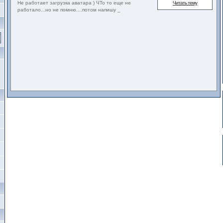
Не работает загрузка аватара ) ЧТо то еще не
Читать тему
работало...но не помню....потом напишу _