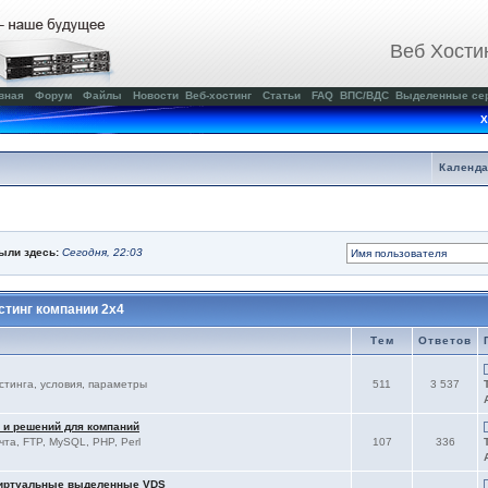
Веб Хости
вная
Форум
Файлы
Новости
Веб-хостинг
Статьи
FAQ
ВПС/ВДС
Выделенные се
Х
Календ
были здесь:
Сегодня, 22:03
тинг компании 2x4
Тем
Ответов
остинга, условия, параметры
511
3 537
 и решений для компаний
чта, FTP, MySQL, PHP, Perl
107
336
виртуальные выделенные VDS