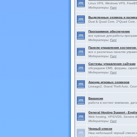
Linux VPS, Windows VPS, FreeBS
Модераторы:
Fant
Выделенные сервера и разме
Dual & Quad Core, 2*Quad Core, 
Программное обеспечение
все нужные для работы програ
Модераторы:
Fant
Панели управления хостингом
все о различных панелях управ
Модераторы:
Fant
Системы управления сайтами
обсуждаем CMS, форумы, скрип
Модераторы:
Fant
Аренда игровых серверов
Lineage2, Grand Theft Auto, Count
Вакансии
работа в хостинг компании, дат
General Hosting Support - Engli
Web hosting, VPS/VDS, Servers & 
Модераторы:
Fant
Черный список
Наш небольшой черный список н