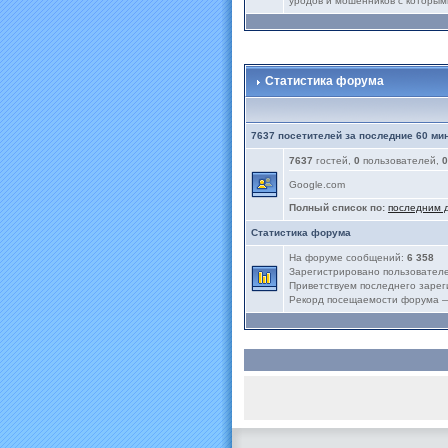
уродов и мошенников с которым
Статистика форума
7637 посетителей за последние 60 ми
7637
гостей,
0
пользователей,
0
Google.com
Полный список по:
последним 
Статистика форума
На форуме сообщений:
6 358
Зарегистрировано пользовател
Приветствуем последнего заре
Рекорд посещаемости форума