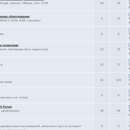
D jails, openvz, VMware, Xen, KVM
24
79
щение оборудования
3
12
RAID-5, KVM, IPMI, colocation
ммы
9
6
 и серверами
ления, преимущества и недостатки
13
15
ты
15
72
21
120
er-Strike
6
9
ацентре и не только
sh Forum
administration
35
66
-
едобросовестных компаний, клиентов и просто интернет
0
0