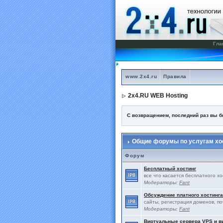
Гла
www.2x4.ru
Правила
2x4.RU WEB Hosting
С возвращением, последний раз вы 
Общие форумы по услугам хос
Форум
Бесплатный хостинг
все что касается бесплатного х
Модераторы:
Fant
Обсуждение платного хостинга
сайты, регистрация доменов, по
Модераторы:
Fant
Виртуальные сервера VPS и 