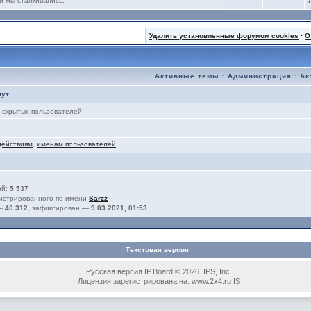
и мы сталкивались.
Удалить установленные форумом cookies
·
О
Активные темы
·
Администрация
·
Ак
нут
скрытых пользователей
действиям
,
именам пользователей
ей:
5 537
гистрированного по имени
Sarzz
 —
40 312
, зафиксирован —
9 03 2021, 01:53
Текстовая версия
Русская версия IP.Board © 2026 IPS, Inc.
Лицензия зарегистрирована на: www.2x4.ru IS