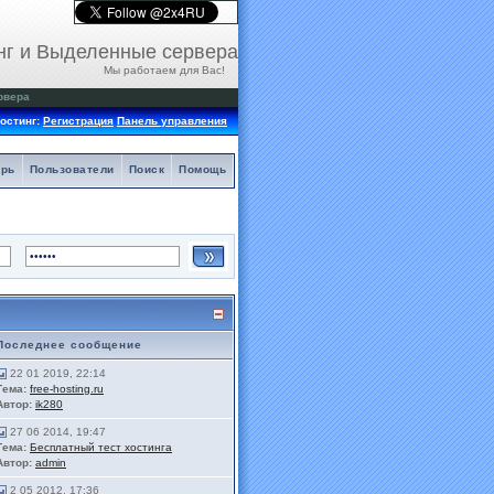
нг и Выделенные сервера
Мы работаем для Вас!
рвера
остинг:
Регистрация
Панель управления
арь
Пользователи
Поиск
Помощь
Последнее сообщение
22 01 2019, 22:14
Тема:
free-hosting.ru
Автор:
ik280
27 06 2014, 19:47
Тема:
Бесплатный тест хостинга
Автор:
admin
2 05 2012, 17:36