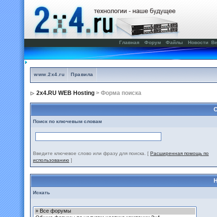
Главная
Форум
Файлы
Новости
Ве
www.2x4.ru
Правила
2x4.RU WEB Hosting
> Форма поиска
С
Поиск по ключевым словам
Введите ключевое слово или фразу для поиска.
[
Расширенная помощь по
использованию
]
Н
Искать