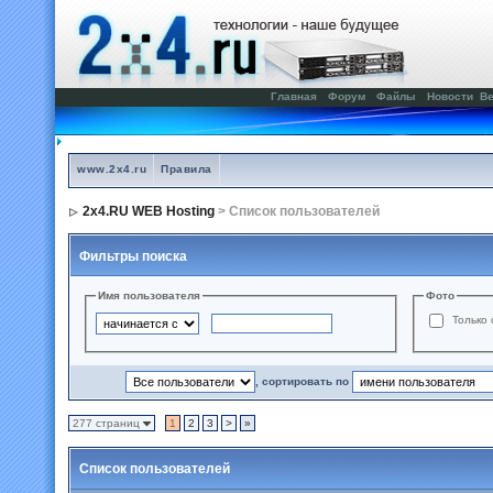
Главная
Форум
Файлы
Новости
Ве
www.2x4.ru
Правила
2x4.RU WEB Hosting
> Список пользователей
Фильтры поиска
Имя пользователя
Фото
Только 
, сортировать по
277 страниц
1
2
3
>
»
Список пользователей