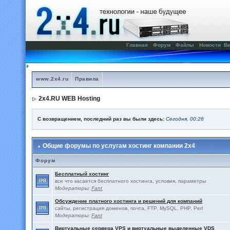
Главная
Форум
Файлы
Новости
Ве
www.2x4.ru
Правила
2x4.RU WEB Hosting
С возвращением, последний раз вы были здесь:
Сегодня, 00:26
Общие форумы по услугам хостинг компании 2x4
Форум
Бесплатный хостинг
все что касается бесплатного хостинга, условия, параметры
Модераторы:
Fant
Обсуждение платного хостинга и решений для компаний
сайты, регистрация доменов, почта, FTP, MySQL, PHP, Perl
Модераторы:
Fant
Виртуальные сервера VPS и виртуальные выделенные VDS