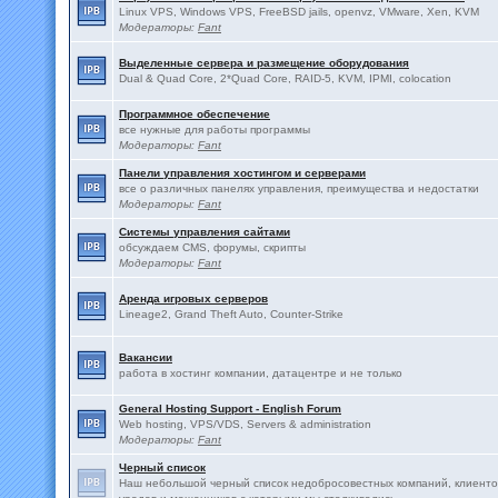
Linux VPS, Windows VPS, FreeBSD jails, openvz, VMware, Xen, KVM
Модераторы:
Fant
Выделенные сервера и размещение оборудования
Dual & Quad Core, 2*Quad Core, RAID-5, KVM, IPMI, colocation
Программное обеспечение
все нужные для работы программы
Модераторы:
Fant
Панели управления хостингом и серверами
все о различных панелях управления, преимущества и недостатки
Модераторы:
Fant
Системы управления сайтами
обсуждаем CMS, форумы, скрипты
Модераторы:
Fant
Аренда игровых серверов
Lineage2, Grand Theft Auto, Counter-Strike
Вакансии
работа в хостинг компании, датацентре и не только
General Hosting Support - English Forum
Web hosting, VPS/VDS, Servers & administration
Модераторы:
Fant
Черный список
Наш небольшой черный список недобросовестных компаний, клиенто