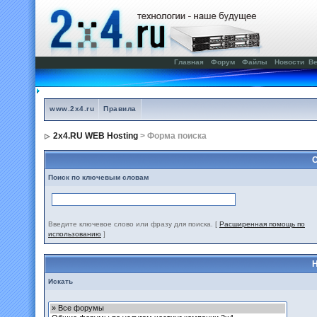
Главная
Форум
Файлы
Новости
Ве
www.2x4.ru
Правила
2x4.RU WEB Hosting
> Форма поиска
С
Поиск по ключевым словам
Введите ключевое слово или фразу для поиска.
[
Расширенная помощь по
использованию
]
Н
Искать