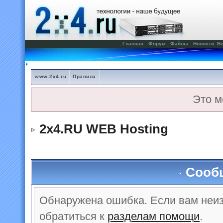
Главная
Форум
Файлы
Новости
Ве
www.2x4.ru
Правила
Это м
2x4.RU WEB Hosting
Сооб
Обнаружена ошибка. Если вам неи
обратиться к
разделам помощи
.