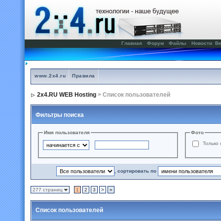
Главная
Форум
Файлы
Новости
Ве
www.2x4.ru
Правила
2x4.RU WEB Hosting
> Список пользователей
Фильтры поиска
Имя пользователя
Фото
Только 
, сортировать по
277 страниц
1
2
3
>
»
Список пользователей