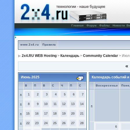
Главная
Форум
Файлы
Новости
Ве
www.2x4.ru
Правила
2x4.RU WEB Hosting
>
Календарь
>
Community Calendar
> Июл
«
Июнь 2025
Календарь событий и
В
П
В
С
Ч
П
С
Воскресенье
Поне
»
1
2
3
4
5
6
7
»
8
9
10
11
12
13
14
»
»
15
16
17
18
19
20
21
»
22
23
24
25
26
27
28
6