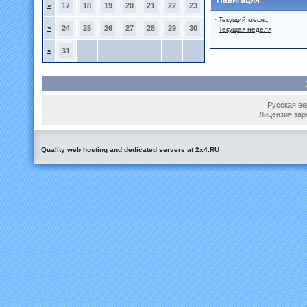
Навигация
»
17
18
19
20
21
22
23
·
Текущий месяц
»
24
25
26
27
28
29
30
·
Текущая неделя
»
31
Русская вер
Лицензия зар
Quality web hosting and dedicated servers at 2x4.RU