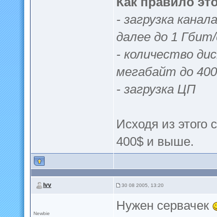
Как правило эт
- загрузка канал
далее до 1 Гбит/
- количество ди
мегабайт до 40
- загрузка ЦП
Исходя из этого 
400$ и выше.
lvv
30 08 2005, 13:20
Нужен сервачек
Newbie