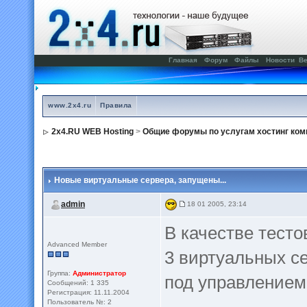
Главная
Форум
Файлы
Новости
Ве
www.2x4.ru
Правила
2x4.RU WEB Hosting
>
Общие форумы по услугам хостинг ком
Новые виртуальные сервера
, запущены...
admin
18 01 2005, 23:14
В качестве тест
Advanced Member
3 виртуальных с
Группа:
Администратор
под управлением
Сообщений: 1 335
Регистрация: 11.11.2004
Пользователь №: 2