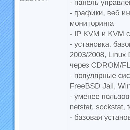
- панель управле
Пользователь №: 2
- графики, веб 
мониторинга
- IP KVM и KVM 
- установка, баз
2003/2008, Linux
через CDROM/F
- популярные си
FreeBSD Jail, Wi
- уменее пользова
netstat, sockstat,
- базовая устано