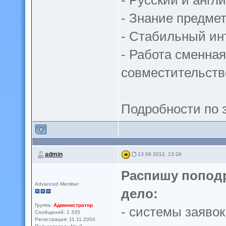
- Русский и англ
- Знание предмет
- Стабильный ин
- Работа сменна
совместительств
Подробности по з
admin
13 09 2012, 13:28
Распишу поподр
Advanced Member
дело:
Группа:
Администратор
- системы заявок
Сообщений: 1 335
Регистрация: 11.11.2004