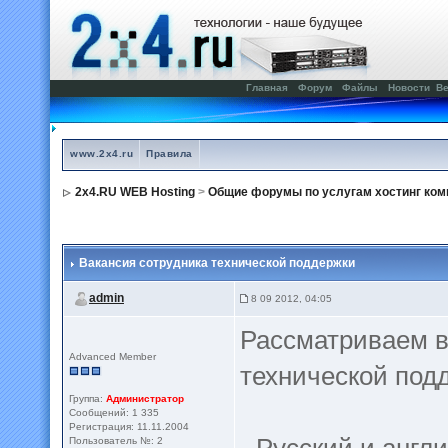
Главная
Форум
Файлы
Новости
Ве
www.2x4.ru
Правила
2x4.RU WEB Hosting
>
Общие форумы по услугам хостинг ком
Вакансия сотрудника технической поддержки
admin
8 09 2012, 04:05
Рассматриваем в
Advanced Member
технической под
Группа:
Администратор
Сообщений: 1 335
Регистрация: 11.11.2004
Пользователь №: 2