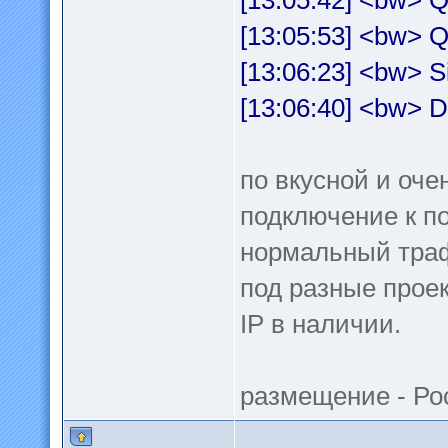
[13:05:42] <bw> Q
[13:05:53] <bw> Q
[13:06:23] <bw> S
[13:06:40] <bw> D
по вкусной и оче
подключение к по
нормальный траф
под разные прое
IP в наличии.
размещение - Ро