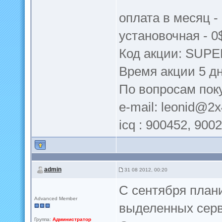
оплата в месяц -
установочная - 0
Код акции: SUP
Время акции 5 дн
По вопросам пок
e-mail:
leonid@2x
icq : 900452, 900
admin
31 08 2012, 00:20
С сентября план
Advanced Member
выделенных серв
Группа:
Администратор