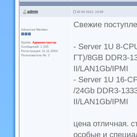
admin
30 04 2012, 13:09
Свежие поступле
Advanced Member
Группа:
Администратор
- Server 1U 8-CP
Сообщений: 1 335
Регистрация: 11.11.2004
ГТ)/8GB DDR3-1
Пользователь №: 2
II/LAN1Gb/IPMI
- Server 1U 16-C
/24Gb DDR3-133
II/LAN1Gb/IPMI
цена отличная. с
особые и специа