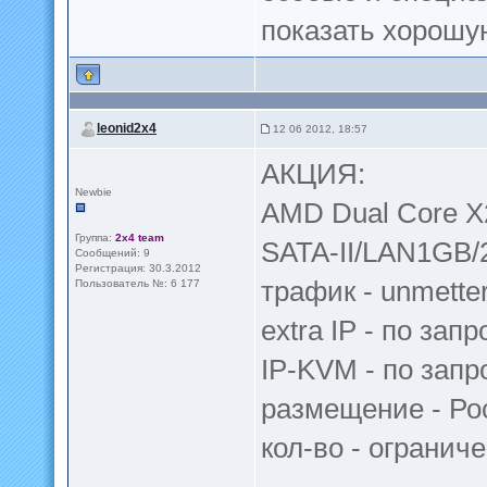
показать хорошу
leonid2x4
12 06 2012, 18:57
АКЦИЯ:
Newbie
AMD Dual Core 
Группа:
2x4 team
SATA-II/LAN1GB/
Сообщений: 9
Регистрация: 30.3.2012
трафик - unmette
Пользователь №: 6 177
extra IP - по запр
IP-KVM - по запр
размещение - Ро
кол-во - огранич