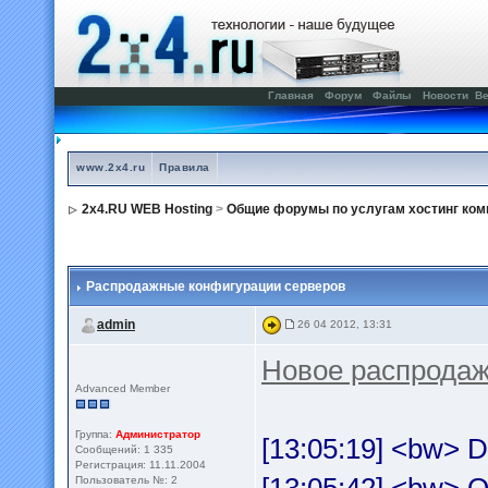
Главная
Форум
Файлы
Новости
Ве
www.2x4.ru
Правила
2x4.RU WEB Hosting
>
Общие форумы по услугам хостинг ком
Распродажные конфигурации серверов
admin
26 04 2012, 13:31
Новое распродаж
Advanced Member
Группа:
Администратор
[13:05:19] <bw> D
Сообщений: 1 335
Регистрация: 11.11.2004
Пользователь №: 2