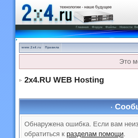
Главная
Форум
Файлы
Новости
Ве
www.2x4.ru
Правила
Это м
2x4.RU WEB Hosting
Сооб
Обнаружена ошибка. Если вам неи
обратиться к
разделам помощи
.