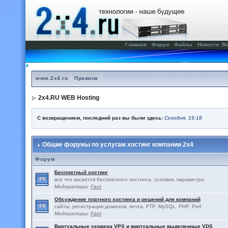
Главная
Форум
Файлы
Новости
Ве
www.2x4.ru
Правила
2x4.RU WEB Hosting
С возвращением, последний раз вы были здесь:
Сегодня, 19:18
Общие форумы по услугам хостинг компании 2x4
Форум
Бесплатный хостинг
все что касается бесплатного хостинга, условия, параметры
Модераторы:
Fant
Обсуждение платного хостинга и решений для компаний
сайты, регистрация доменов, почта, FTP, MySQL, PHP, Perl
Модераторы:
Fant
Виртуальные сервера VPS и виртуальные выделенные VDS