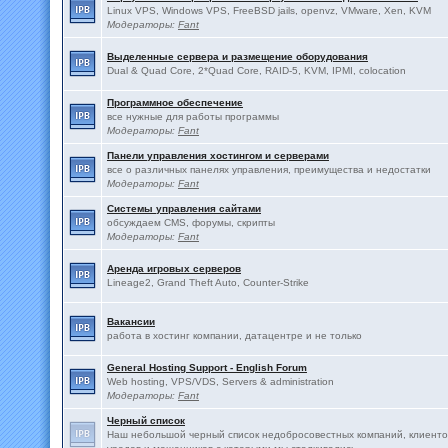
Linux VPS, Windows VPS, FreeBSD jails, openvz, VMware, Xen, KVM
Модераторы:
Fant
Выделенные сервера и размещение оборудования
Dual & Quad Core, 2*Quad Core, RAID-5, KVM, IPMI, colocation
Программное обеспечение
все нужные для работы программы
Модераторы:
Fant
Панели управления хостингом и серверами
все о различных панелях управления, преимущества и недостатки
Модераторы:
Fant
Системы управления сайтами
обсуждаем CMS, форумы, скрипты
Модераторы:
Fant
Аренда игровых серверов
Lineage2, Grand Theft Auto, Counter-Strike
Вакансии
работа в хостинг компании, датацентре и не только
General Hosting Support - English Forum
Web hosting, VPS/VDS, Servers & administration
Модераторы:
Fant
Черный список
Наш небольшой черный список недобросовестных компаний, клиенто