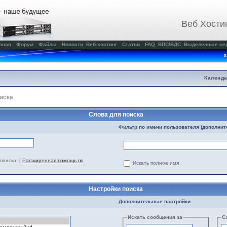
Веб Хости
вная
Форум
Файлы
Новости
Веб-хостинг
Статьи
FAQ
ВПС/ВДС
Выделенные се
Х
Календ
иска
Слова для поиска
Фильтр по имени пользователя (дополнит
поиска.
[
Расширенная помощь по
Искать полное имя
Настройки поиска
Дополнительные настройки
Искать сообщения за
С