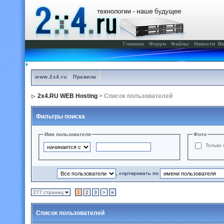
Главная
Форум
Файлы
Новости
Ве
www.2x4.ru
Правила
2x4.RU WEB Hosting
> Список пользователей
Фильтры поиска
Имя пользователя
Фото
Только 
, сортировать по
277 страниц
1
2
3
>
»
Список пользователей