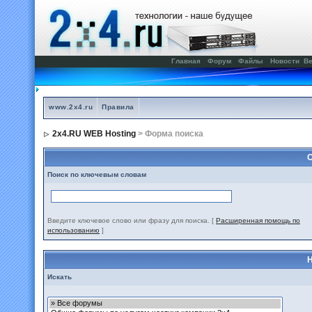
Главная
Форум
Файлы
Новости
Ве
www.2x4.ru
Правила
2x4.RU WEB Hosting
> Форма поиска
С
Поиск по ключевым словам
Введите ключевое слово или фразу для поиска.
[
Расширенная помощь по
использованию
]
Н
Искать