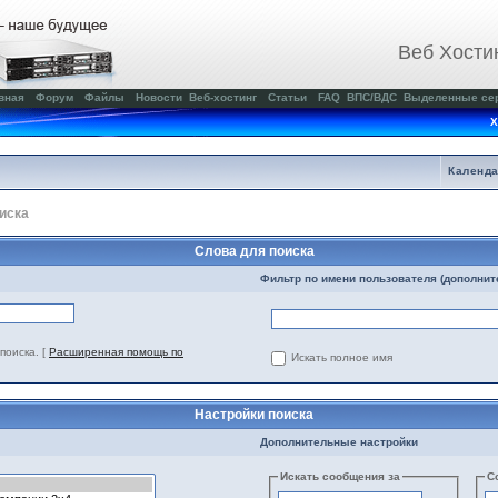
Веб Хости
вная
Форум
Файлы
Новости
Веб-хостинг
Статьи
FAQ
ВПС/ВДС
Выделенные се
Х
Календ
иска
Слова для поиска
Фильтр по имени пользователя (дополнит
поиска.
[
Расширенная помощь по
Искать полное имя
Настройки поиска
Дополнительные настройки
Искать сообщения за
С