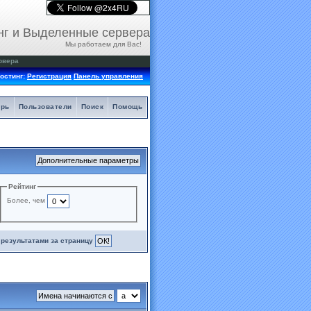
нг и Выделенные сервера
Мы работаем для Вас!
рвера
остинг:
Регистрация
Панель управления
арь
Пользователи
Поиск
Помощь
Рейтинг
Более, чем
результатами за страницу