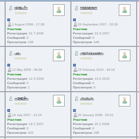
×ĘffêcŤ×
!!!DEMON!!!
1 August 2008 - 17:38
26 September 2007 - 20:26
Участник
Участник
Регистрация:
31.7.2008
Регистрация:
22.9.2007
Сообщений:
0
Сообщений:
0
Просмотров:
189
Просмотров:
448
--al--
-=bl@cksmith=-
12 May 2009 - 09:39
15 February 2010 - 19:16
Участник
Участник
Регистрация:
12.5.2009
Регистрация:
15.2.2010
Сообщений:
0
Сообщений:
0
Просмотров:
2
Просмотров:
0
-=ЗМЕЙ=-
-@xXx@-
19 July 2007 - 12:10
20 January 2008 - 05:41
Участник
Участник
Регистрация:
19.7.2007
Регистрация:
20.1.2008
Сообщений:
0
Сообщений:
0
Просмотров:
433
Просмотров:
288