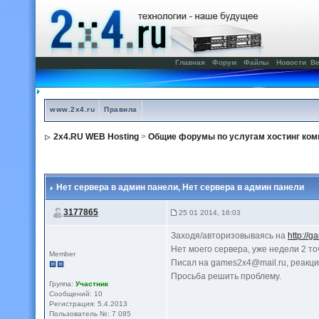
Главная
Форум
Файлы
Новости
Ве
www.2x4.ru
Правила
2x4.RU WEB Hosting
>
Общие форумы по услугам хостинг ком
Нет сервера в админ панели
, Нет сервера в админ панели
3177865
25 01 2014, 16:03
Заходя/авторизовываясь на
http://g
Нет моего сервера, уже недели 2 то
Member
Писал на
games2x4@mail.ru
, реакц
Просьба решить проблему.
Группа:
Участник
Сообщений: 10
Регистрация: 5.4.2013
Пользователь №: 7 085