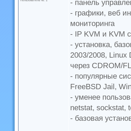
- панель управле
Пользователь №: 2
- графики, веб 
мониторинга
- IP KVM и KVM 
- установка, баз
2003/2008, Linux
через CDROM/F
- популярные си
FreeBSD Jail, Wi
- уменее пользова
netstat, sockstat,
- базовая устано