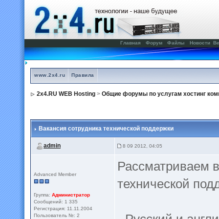
Главная
Форум
Файлы
Новости
Ве
www.2x4.ru
Правила
2x4.RU WEB Hosting
>
Общие форумы по услугам хостинг ком
Вакансия сотрудника технической поддержки
admin
8 09 2012, 04:05
Рассматриваем в
Advanced Member
технической под
Группа:
Администратор
Сообщений: 1 335
Регистрация: 11.11.2004
Пользователь №: 2