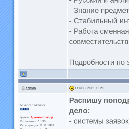
- Русский и англ
- Знание предмет
- Стабильный ин
- Работа сменна
совместительств
Подробности по з
admin
13 09 2012, 13:28
Распишу поподр
Advanced Member
дело:
Группа:
Администратор
- системы заявок
Сообщений: 1 335
Регистрация: 11.11.2004