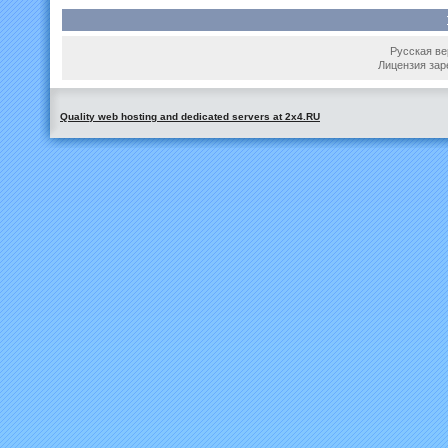
Русская вер
Лицензия зар
Quality web hosting and dedicated servers at 2x4.RU