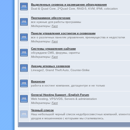
Выделенные сервера и размещение оборудования
Dual & Quad Core, 2*Quad Core, RAID-5, KVM, IPMI, colocation
Программное обеспечение
все нужные для работы программы
Модераторы:
Fant
Панели управления хостингом и серверами
все о различных панелях управления, преимущества и недостатки
Модераторы:
Fant
Системы управления сайтами
обсуждаем CMS, форумы, скрипты
Модераторы:
Fant
Аренда игровых серверов
Lineage2, Grand Theft Auto, Counter-Strike
Вакансии
работа в хостинг компании, датацентре и не только
General Hosting Support - English Forum
Web hosting, VPS/VDS, Servers & administration
Модераторы:
Fant
Черный список
Наш небольшой черный список недобросовестных компаний, клиенто
уродов и мошенников с которыми мы сталкивались.