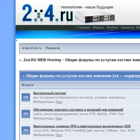
Главная
Форум
Файлы
Новости
Ве
www.2x4.ru
Правила
2x4.RU WEB Hosting
>
Общие форумы по услугам хостинг ком
Общие форумы по услугам хостинг компании 2x4 — подфо
Форум
Бесплатный хостинг
все что касается бесплатного хостинга, условия, параметры
Модераторы:
Fant
Обсуждение платного хостинга и решений для компаний
сайты, регистрация доменов, почта, FTP, MySQL, PHP, Perl
Модераторы:
Fant
Виртуальные сервера VPS и виртуальные выделенные VDS
Linux VPS, Windows VPS, FreeBSD jails, openvz, VMware, Xen, KVM
Модераторы:
Fant