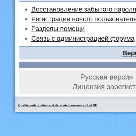
Восстановление забытого парол
Регистрация нового пользовател
Разделы помощи
Связь с администрацией форума
Вер
Русская версия 
Лицензия зарегист
Quality web hosting and dedicated servers at 2x4.RU