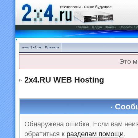
Главная
Форум
Файлы
Новости
Ве
www.2x4.ru
Правила
Это м
2x4.RU WEB Hosting
Сооб
Обнаружена ошибка. Если вам неи
обратиться к
разделам помощи
.