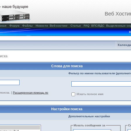
Веб Хости
вная
Форум
Файлы
Новости
Веб-хостинг
Статьи
FAQ
ВПС/ВДС
Выделенные се
Х
Календ
иска
Слова для поиска
Фильтр по имени пользователя (дополнит
поиска.
[
Расширенная помощь по
Искать полное имя
Настройки поиска
Дополнительные настройки
Искать сообщения за
С