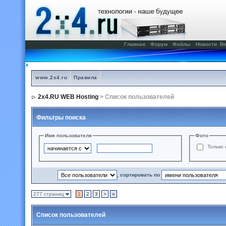
Главная
Форум
Файлы
Новости
Ве
www.2x4.ru
Правила
2x4.RU WEB Hosting
> Список пользователей
Фильтры поиска
Имя пользователя
Фото
Только 
, сортировать по
277 страниц
1
2
3
>
»
Список пользователей