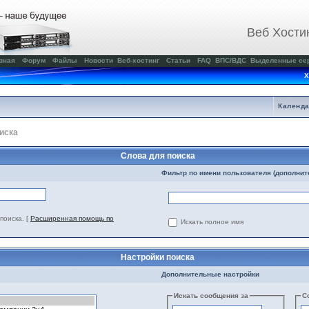
Веб Хости
вная
Форум
Файлы
Новости
Веб-хостинг
Статьи
FAQ
ВПС/ВДС
Выделенные се
Х
Календ
иска
Слова для поиска
Фильтр по имени пользователя (дополнит
поиска.
[
Расширенная помощь по
Искать полное имя
Настройки поиска
Дополнительные настройки
Искать сообщения за
С