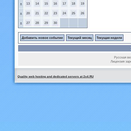
»
13
14
15
16
17
18
19
»
20
21
22
23
24
25
26
»
27
28
29
30
Добавить новое событие
Текущий месяц
Текущая неделя
Русская вер
Лицензия зар
Quality web hosting and dedicated servers at 2x4.RU