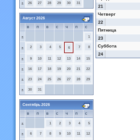
»
26
27
28
29
30
31
21
Четверг
Август 2026
22
В
П
В
С
Ч
П
С
Пятница
»
1
23
Суббота
2
3
4
5
7
8
»
6
24
»
9
10
11
12
13
14
15
»
16
17
18
19
20
21
22
»
23
24
25
26
27
28
29
»
30
31
Сентябрь 2026
В
П
В
С
Ч
П
С
»
1
2
3
4
5
»
6
7
8
9
10
11
12