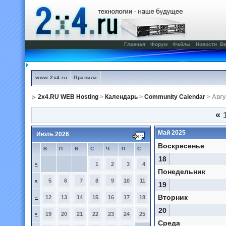
Главная
Форум
Файлы
Новости
Ве
www.2x4.ru
Правила
2x4.RU WEB Hosting
>
Календарь
>
Community Calendar
> Авгу
«
1
Май 2025
Июль 2026
Воскресенье
В
П
В
С
Ч
П
С
18
»
1
2
3
4
Понедельник
»
5
6
7
8
9
10
11
19
Вторник
»
12
13
14
15
16
17
18
20
»
19
20
21
22
23
24
25
Среда