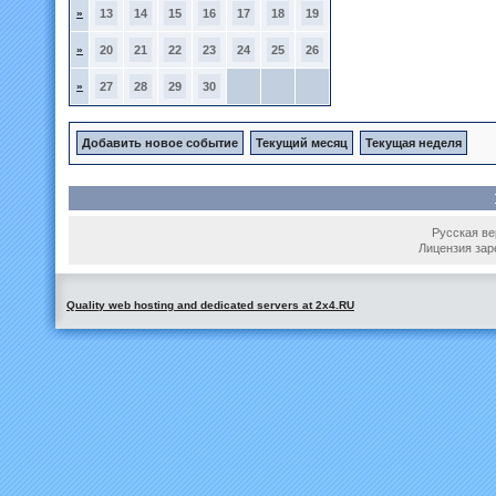
»
13
14
15
16
17
18
19
»
20
21
22
23
24
25
26
»
27
28
29
30
Добавить новое событие
Текущий месяц
Текущая неделя
Русская вер
Лицензия зар
Quality web hosting and dedicated servers at 2x4.RU