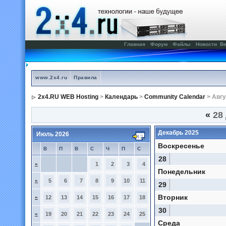
Главная
Форум
Файлы
Новости
Ве
www.2x4.ru
Правила
2x4.RU WEB Hosting
>
Календарь
>
Community Calendar
> Авгу
«
28 
Декабрь 2025
Июль 2026
Воскресенье
В
П
В
С
Ч
П
С
28
»
1
2
3
4
Понедельник
»
5
6
7
8
9
10
11
29
Вторник
»
12
13
14
15
16
17
18
30
»
19
20
21
22
23
24
25
Среда