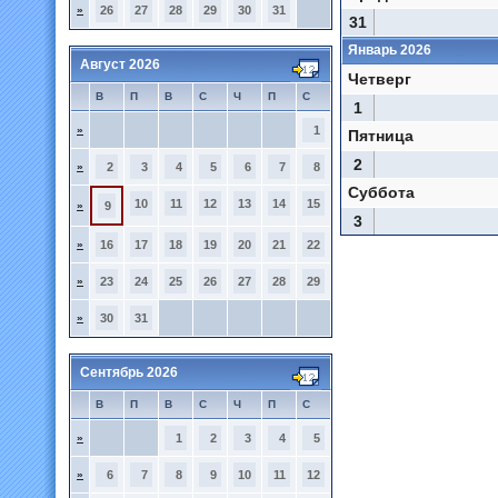
»
26
27
28
29
30
31
31
Январь 2026
Август 2026
Четверг
В
П
В
С
Ч
П
С
1
»
1
Пятница
2
»
2
3
4
5
6
7
8
Суббота
10
11
12
13
14
15
»
9
3
»
16
17
18
19
20
21
22
»
23
24
25
26
27
28
29
»
30
31
Сентябрь 2026
В
П
В
С
Ч
П
С
»
1
2
3
4
5
»
6
7
8
9
10
11
12