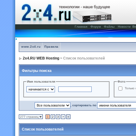
Главная
Форум
Файлы
Новости
Ве
www.2x4.ru
Правила
2x4.RU WEB Hosting
> Список пользователей
Фильтры поиска
Имя пользователя
Фото
Только 
, сортировать по
277 страниц
1
2
3
>
»
Список пользователей