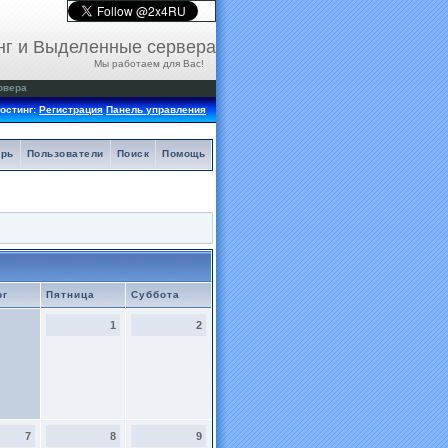
нг и Выделенные сервера
Мы работаем для Вас!
рвера
остинг:
Регистрация
Панель управления
арь
Пользователи
Поиск
Помощь
рг
Пятница
Суббота
1
2
7
8
9