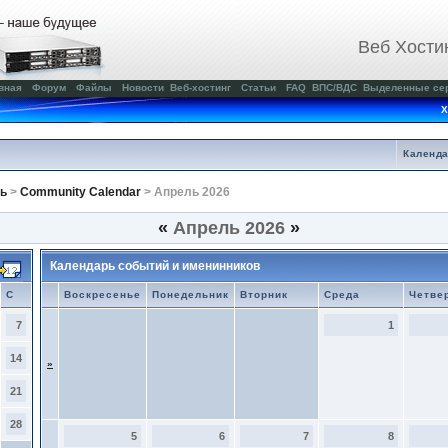
Веб Хости
вная
Форум
Файлы
Новости
Веб-хостинг
Статьи
FAQ
ВПС/ВДС
Выделенные се
Х
Календ
ь
>
Community Calendar
> Апрель 2026
«
Апрель 2026
»
Календарь событий и именинников
С
Воскресенье
Понедельник
Вторник
Среда
Четве
7
1
14
»
21
28
5
6
7
8