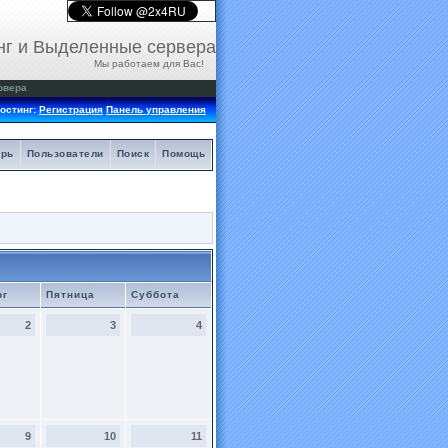
нг и Выделенные сервера
Мы работаем для Вас!
рвера
остинг:
Регистрация
Панель управления
арь
Пользователи
Поиск
Помощь
рг
Пятница
Суббота
2
3
4
9
10
11