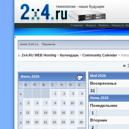
Главная
Форум
Файлы
Новости
Ве
www.2x4.ru
Правила
2x4.RU WEB Hosting
>
Календарь
>
Community Calendar
> Авгу
«
3
Май 2026
Июль 2026
Воскресенье
В
П
В
С
Ч
П
С
31
»
1
2
3
4
Июнь 2026
»
5
6
7
8
9
10
11
Понедельник
1
»
12
13
14
15
16
17
18
Вторник
»
19
20
21
22
23
24
25
2