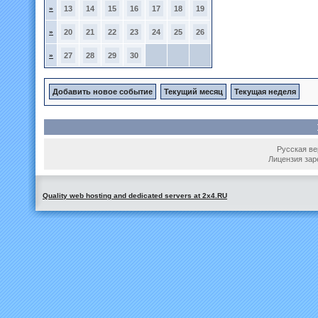
»
13
14
15
16
17
18
19
»
20
21
22
23
24
25
26
»
27
28
29
30
Добавить новое событие
Текущий месяц
Текущая неделя
Русская вер
Лицензия зар
Quality web hosting and dedicated servers at 2x4.RU