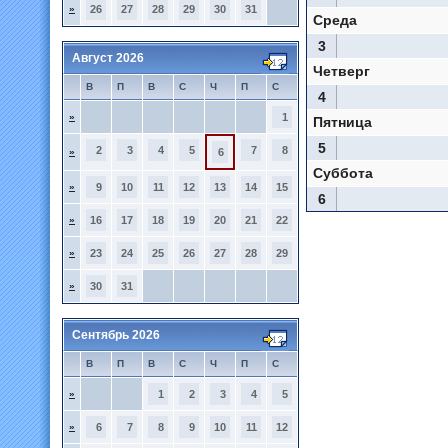
»
26
27
28
29
30
31
Среда
3
Август 2026
Четверг
В
П
В
С
Ч
П
С
4
»
1
Пятница
5
2
3
4
5
7
8
»
6
Суббота
»
9
10
11
12
13
14
15
6
»
16
17
18
19
20
21
22
»
23
24
25
26
27
28
29
»
30
31
Сентябрь 2026
В
П
В
С
Ч
П
С
»
1
2
3
4
5
»
6
7
8
9
10
11
12