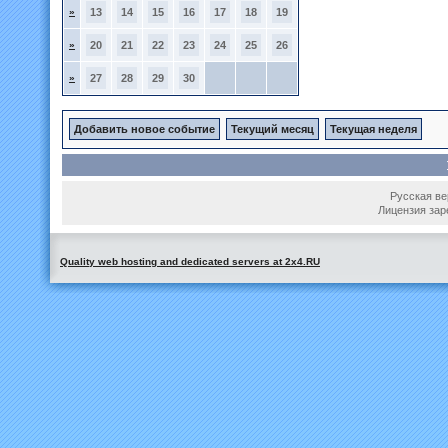
»
13
14
15
16
17
18
19
»
20
21
22
23
24
25
26
»
27
28
29
30
Добавить новое событие
Текущий месяц
Текущая неделя
Русская вер
Лицензия зар
Quality web hosting and dedicated servers at 2x4.RU