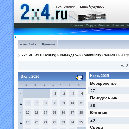
Главная
Форум
Файлы
Новости
Ве
www.2x4.ru
Правила
2x4.RU WEB Hosting
>
Календарь
>
Community Calendar
> Авгу
«
2
Июль 2025
Июль 2026
Воскресенье
В
П
В
С
Ч
П
С
27
»
1
2
3
4
Понедельник
»
5
6
7
8
9
10
11
28
Вторник
»
12
13
14
15
16
17
18
29
»
19
20
21
22
23
24
25
Среда