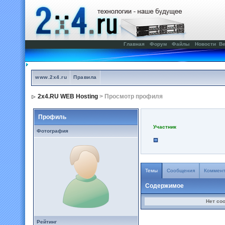
Главная
Форум
Файлы
Новости
Ве
www.2x4.ru
Правила
2x4.RU WEB Hosting
> Просмотр профиля
Профиль
Участник
Фотография
Темы
Сообщения
Коммен
Содержимое
Нет со
Рейтинг