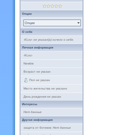
Опции
Опции
О себе
-KLez- не указал(а) ничего о себе.
Личная информация
-KLez-
Newbie
Возраст не указан
Пол не указан
Место жительства не указано
День рождения не указан
Интересы
Нет данных
Другая информация
защита от ботиков:
Нет данных