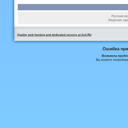
Русская вер
Лицензия зар
Quality web hosting and dedicated servers at 2x4.RU
Ошибка при
Возникла пробле
Вы можете попробова