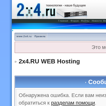
Главная
Форум
Файлы
Новости
Ве
www.2x4.ru
Правила
Это м
2x4.RU WEB Hosting
Сооб
Обнаружена ошибка. Если вам неи
обратиться к
разделам помощи
.