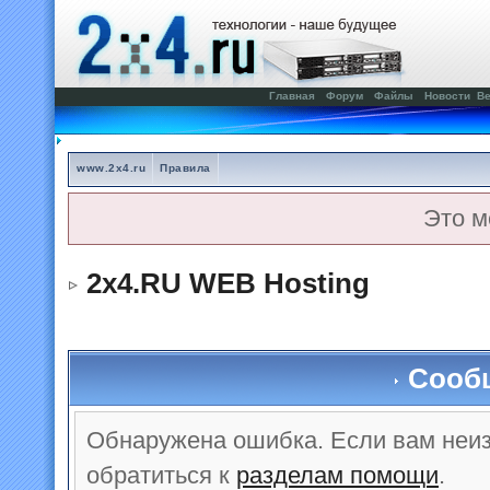
Главная
Форум
Файлы
Новости
Ве
www.2x4.ru
Правила
Это м
2x4.RU WEB Hosting
Сооб
Обнаружена ошибка. Если вам неи
обратиться к
разделам помощи
.