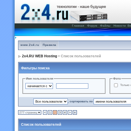
Главная
Форум
Файлы
Новости
Ве
www.2x4.ru
Правила
2x4.RU WEB Hosting
> Список пользователей
Фильтры поиска
Имя пользователя
Фото
Только 
, сортировать по
277 страниц
<
1
2
3
4
>
»
Список пользователей