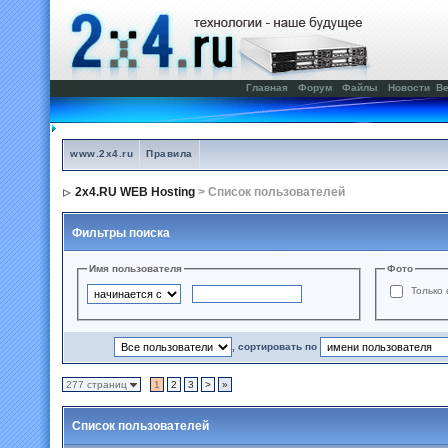
Главная
Форум
Файлы
Новости
Ве
www.2x4.ru
Правила
2x4.RU WEB Hosting
> Список пользователей
Фильтры поиска
Имя пользователя
Фото
Только 
, сортировать по
277 страниц
1
2
3
>
»
Список пользователей