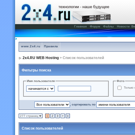
Главная
Форум
Файлы
Новости
Ве
www.2x4.ru
Правила
2x4.RU WEB Hosting
> Список пользователей
Фильтры поиска
Имя пользователя
Фото
Только 
, сортировать по
277 страниц
1
2
3
>
»
Список пользователей