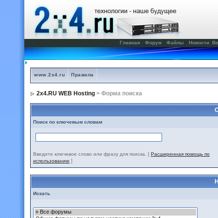
Главная
Форум
Файлы
Новости
Ве
www.2x4.ru
Правила
2x4.RU WEB Hosting
> Форма поиска
С
Поиск по ключевым словам
Введите ключевое слово или фразу для поиска.
[
Расширенная помощь по
использованию
]
Н
Искать