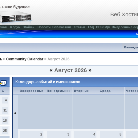
Веб Хости
вная
Форум
Файлы
Новости
Веб-хостинг
Статьи
FAQ
ВПС/ВДС
Выделенные се
Х
Календ
ь
>
Community Calendar
> Август 2026
«
Август 2026
»
Календарь событий и именинников
С
Воскресенье
Понедельник
Вторник
Среда
Четве
4
11
»
18
25
2
3
4
5