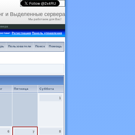
нг и Выделенные сервера
Мы работаем для Вас!
рвера
остинг:
Регистрация
Панель управления
арь
Пользователи
Поиск
Помощь
рг
Пятница
Суббота
1
6
8
7