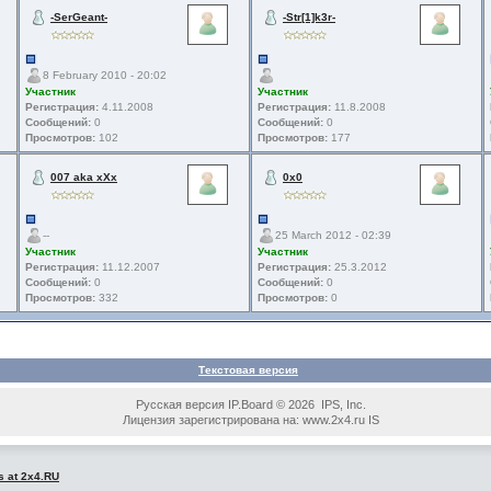
-SerGeant-
-Str[1]k3r-
8 February 2010 - 20:02
Участник
Участник
Регистрация:
4.11.2008
Регистрация:
11.8.2008
Сообщений:
0
Сообщений:
0
Просмотров:
102
Просмотров:
177
007 aka xXx
0x0
--
25 March 2012 - 02:39
Участник
Участник
Регистрация:
11.12.2007
Регистрация:
25.3.2012
Сообщений:
0
Сообщений:
0
Просмотров:
332
Просмотров:
0
Текстовая версия
Русская версия IP.Board © 2026 IPS, Inc.
Лицензия зарегистрирована на: www.2x4.ru IS
s at 2x4.RU