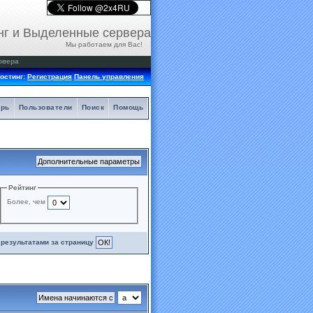
нг и Выделенные сервера
Мы работаем для Вас!
рвера
остинг:
Регистрация
Панель управления
арь
Пользователи
Поиск
Помощь
Рейтинг
Более, чем
результатами за страницу