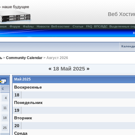
Веб Хости
вная
Форум
Файлы
Новости
Веб-хостинг
Статьи
FAQ
ВПС/ВДС
Выделенные се
Х
Календ
ь
>
Community Calendar
> Август 2026
«
18 Май 2025
»
Май 2025
Воскресенье
С
18
4
Понедельник
11
19
Вторник
18
20
25
Среда