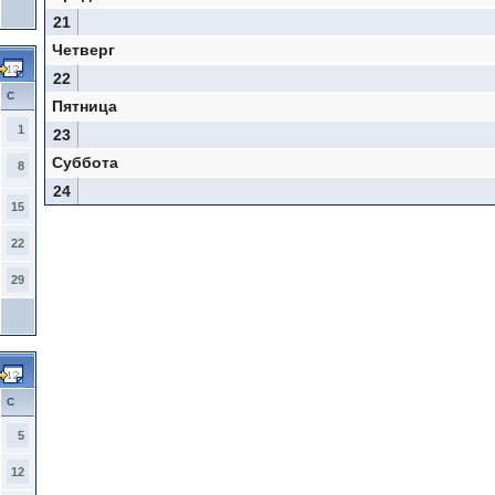
21
Четверг
22
С
Пятница
1
23
Суббота
8
24
15
22
29
С
5
12