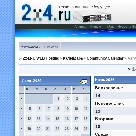
Главная
Форум
Файлы
Новости
Ве
www.2x4.ru
Правила
2x4.RU WEB Hosting
>
Календарь
>
Community Calendar
> Авгу
«
1
Июнь 2026
Июль 2026
Воскресенье
В
П
В
С
Ч
П
С
14
»
1
2
3
4
Понедельник
»
5
6
7
8
9
10
11
15
Вторник
»
12
13
14
15
16
17
18
16
»
19
20
21
22
23
24
25
Среда