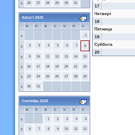
»
26
27
28
29
30
31
17
Четверг
Август 2026
18
В
П
В
С
Ч
П
С
Пятница
»
1
19
Суббота
2
3
4
5
6
7
»
8
20
»
9
10
11
12
13
14
15
»
16
17
18
19
20
21
22
»
23
24
25
26
27
28
29
»
30
31
Сентябрь 2026
В
П
В
С
Ч
П
С
»
1
2
3
4
5
»
6
7
8
9
10
11
12