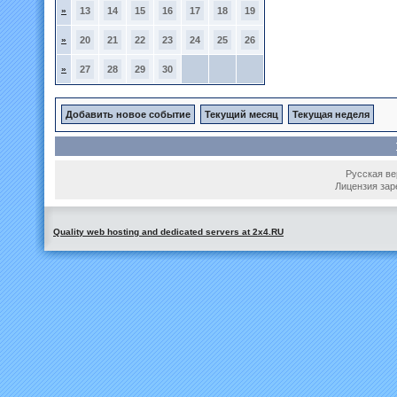
»
13
14
15
16
17
18
19
»
20
21
22
23
24
25
26
»
27
28
29
30
Добавить новое событие
Текущий месяц
Текущая неделя
Русская вер
Лицензия зар
Quality web hosting and dedicated servers at 2x4.RU