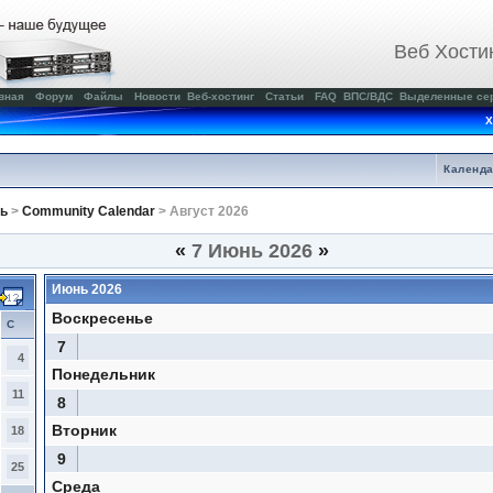
Веб Хости
вная
Форум
Файлы
Новости
Веб-хостинг
Статьи
FAQ
ВПС/ВДС
Выделенные се
Х
Календ
ь
>
Community Calendar
> Август 2026
«
7 Июнь 2026
»
Июнь 2026
Воскресенье
С
7
4
Понедельник
11
8
Вторник
18
9
25
Среда