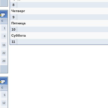
8
Четверг
9
С
Пятница
1
10
Суббота
8
11
15
22
29
С
5
12