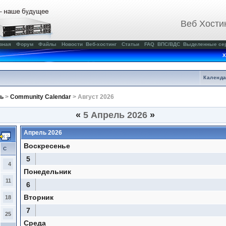
Веб Хости
вная
Форум
Файлы
Новости
Веб-хостинг
Статьи
FAQ
ВПС/ВДС
Выделенные се
Х
Календ
ь
>
Community Calendar
> Август 2026
«
5 Апрель 2026
»
Апрель 2026
Воскресенье
С
5
4
Понедельник
11
6
Вторник
18
7
25
Среда