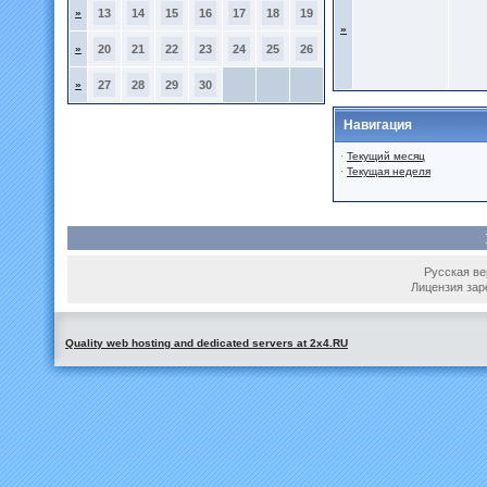
»
13
14
15
16
17
18
19
»
»
20
21
22
23
24
25
26
»
27
28
29
30
Навигация
·
Текущий месяц
·
Текущая неделя
Русская вер
Лицензия зар
Quality web hosting and dedicated servers at 2x4.RU