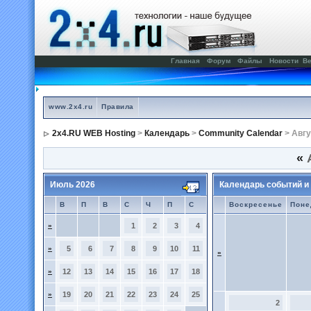
Главная
Форум
Файлы
Новости
Ве
www.2x4.ru
Правила
2x4.RU WEB Hosting
>
Календарь
>
Community Calendar
> Авгу
«
А
Июль 2026
Календарь событий и
В
П
В
С
Ч
П
С
Воскресенье
Поне
»
1
2
3
4
»
5
6
7
8
9
10
11
»
»
12
13
14
15
16
17
18
»
19
20
21
22
23
24
25
2