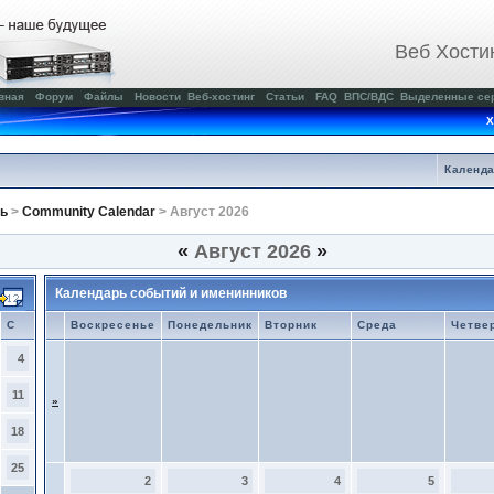
Веб Хости
вная
Форум
Файлы
Новости
Веб-хостинг
Статьи
FAQ
ВПС/ВДС
Выделенные се
Х
Календ
ь
>
Community Calendar
> Август 2026
«
Август 2026
»
Календарь событий и именинников
С
Воскресенье
Понедельник
Вторник
Среда
Четве
4
11
»
18
25
2
3
4
5