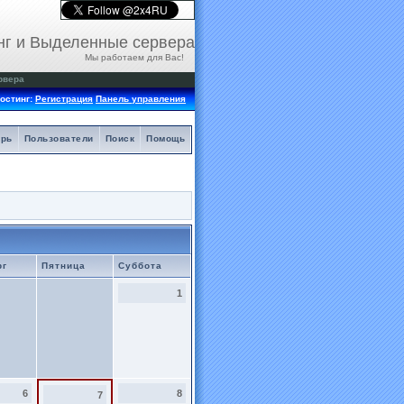
нг и Выделенные сервера
Мы работаем для Вас!
рвера
остинг:
Регистрация
Панель управления
арь
Пользователи
Поиск
Помощь
рг
Пятница
Суббота
1
6
8
7