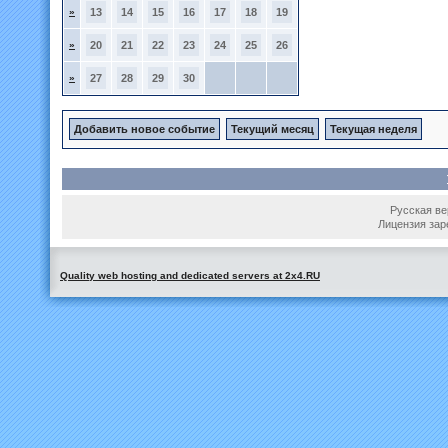
»
13
14
15
16
17
18
19
»
20
21
22
23
24
25
26
»
27
28
29
30
Добавить новое событие
Текущий месяц
Текущая неделя
Русская вер
Лицензия зар
Quality web hosting and dedicated servers at 2x4.RU