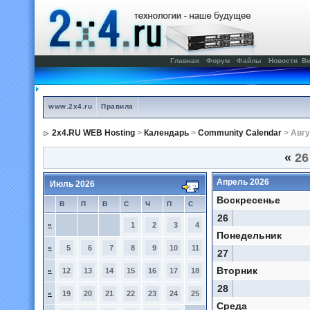
Главная
Форум
Файлы
Новости
Ве
www.2x4.ru
Правила
2x4.RU WEB Hosting
>
Календарь
>
Community Calendar
> Авгу
«
26
Апрель 2026
Июль 2026
Воскресенье
В
П
В
С
Ч
П
С
26
»
1
2
3
4
Понедельник
»
5
6
7
8
9
10
11
27
Вторник
»
12
13
14
15
16
17
18
28
»
19
20
21
22
23
24
25
Среда