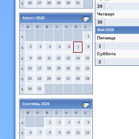
»
26
27
28
29
30
31
29
Четверг
Август 2026
30
В
П
В
С
Ч
П
С
Май 2026
»
1
Пятница
1
2
3
4
5
6
8
»
7
Суббота
»
9
10
11
12
13
14
15
2
»
16
17
18
19
20
21
22
»
23
24
25
26
27
28
29
»
30
31
Сентябрь 2026
В
П
В
С
Ч
П
С
»
1
2
3
4
5
»
6
7
8
9
10
11
12